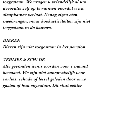
toegestaan. We vragen u vriendelijk al uw
decoratie zelf op te ruimen voordat u uw
slaapkamer verlaat. U mag eigen eten
meebrengen, maar kookactiviteiten zijn niet
toegestaan in de kamers.
DIEREN
Dieren zijn niet toegestaan in het pension.
VERLIES & SCHADE
Alle gevonden items worden voor 1 maand
bewaard. We zijn niet aansprakelijk voor
verlies, schade of letsel geleden door onze
gasten of hun eigendom. Dit sluit echter
niet uit of beperkt deze, wanneer het
onwettig zou zijn om dit te doen, en die
aansprakelijkheid inhoudt dat persoonlijk
letsel veroorzaakt wordt door onze
nalatigheid (of dat van onze medewerkers
of onderaannemers) Eventuele schade of
extreme vervuiling aan kamers of het