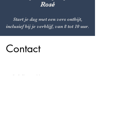
Rosé
Start je dag met een vers ontbijt,
inclusief bij je verblijf, van 8 tot 10 uur.
Contact
Oude Zeeweg 44
2202 CG Noordwijk
info@coderose.nl
Voornaam